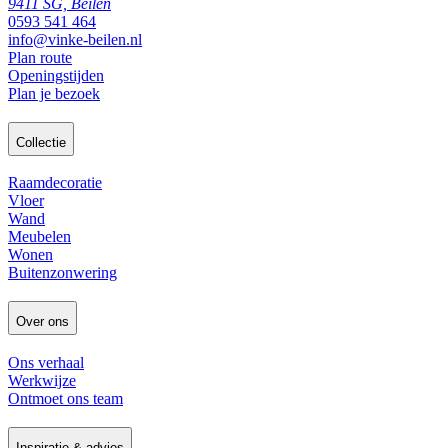
9411 SG, Beilen
0593 541 464
info@vinke-beilen.nl
Plan route
Openingstijden
Plan je bezoek
Collectie
Raamdecoratie
Vloer
Wand
Meubelen
Wonen
Buitenzonwering
Over ons
Ons verhaal
Werkwijze
Ontmoet ons team
Inspiratie & advies