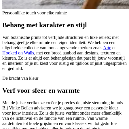
Persoonlijke touch voor elke ruimte
Behang met
karakter en stijl
Van botanische prints tot verfijnde structuren en luxe reliëfs: met
behang geef je elke ruimte een eigen identiteit. We hebben een
uitgebreide collectie van toonaangevende merken zoals
Arte
en
Hooked on Walls
, met een breed aanbod aan designs, texturen en
kleuren. Zo is er altijd een behangdesign dat past bij jouw woonstijl
en interieur, of je nu kiest voor rustig en tijdloos of juist uitgesproken
en gedurfd.
De kracht van kleur
Verf voor
sfeer en warmte
Met de juiste verfkeuze creëer je precies de juiste stemming in huis.
Bij Vinke Beilen adviseren we je graag over een passende kleur
voor jouw interieur. Zo is de juiste verftint onder meer afhankelijk
van de lichtinval en de functie van een ruimte. Van warme
aardetinten tot koele grijstinten en van klassiek wit tot gedurfde
accentkleuren: we hebben alles in huis om de ruimte te